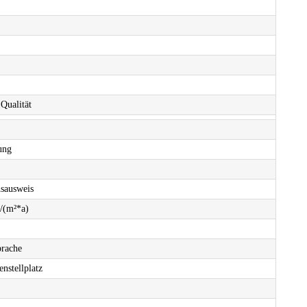
Qualität
ung
sausweis
(m²*a)
prache
enstellplatz