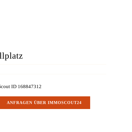
lplatz
Scout ID 168847312
ANFRAGEN ÜBER IMMOSCOUT24