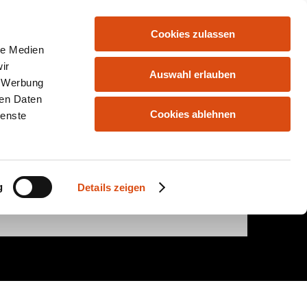
Cookies zulassen
HOME
ANGEBOTE
KONTAKT
le Medien
ir
Auswahl erlauben
, Werbung
ren Daten
Cookies ablehnen
ienste
ahrstuhl und
g
Details zeigen