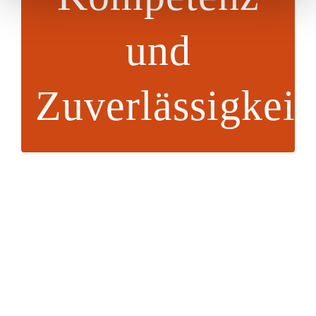
und
Mit unserem Team unterstützen wir Sie mit
unserer Leidenschaft für Immobilien und unserer
langjährigen Kompetenz.
Zuverlässigkeit
Ob bei Gewerbeobjekten, im Investment oder im
Verkauf sowie bei der Miete oder der Vermietung
von Wohnimmobilien: Wir sind für Sie da!