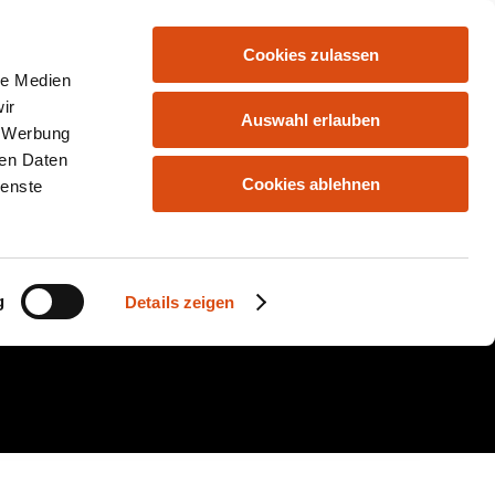
Cookies zulassen
HOME
ANGEBOTE
KONTAKT
le Medien
ir
Auswahl erlauben
, Werbung
ren Daten
Cookies ablehnen
ienste
lein
g
Details zeigen