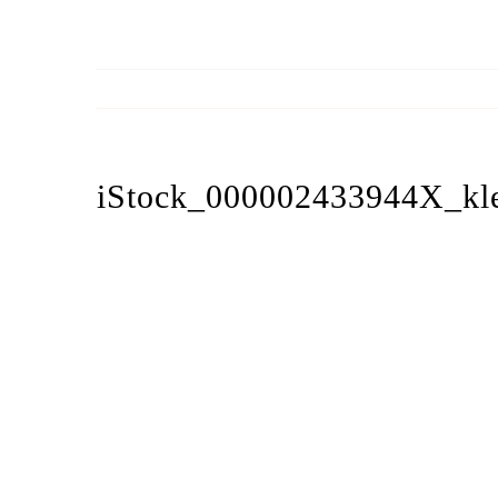
iStock_000002433944X_kl