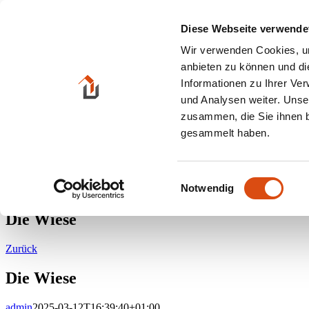
Zum Inhalt springen
Diese Webseite verwende
Suche nach:
Wir verwenden Cookies, um
anbieten zu können und di
HOME
Informationen zu Ihrer Ve
Angebote
und Analysen weiter. Unse
Kaufobjekte
Mietobjekte
zusammen, die Sie ihnen b
Gewerbeobjekte
gesammelt haben.
Mieten / Pachten
Gastronomie / Hotels
Grundstücke
Eigentums- wohnungen
Einwilligungsauswahl
Notwendig
Kontakt
Die Wiese
Zurück
Die Wiese
admin
2025-03-12T16:39:40+01:00