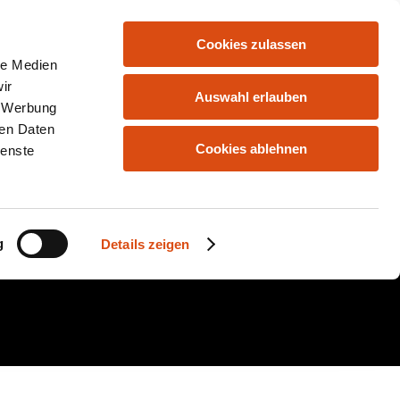
Cookies zulassen
HOME
ANGEBOTE
KONTAKT
le Medien
ir
Auswahl erlauben
, Werbung
ren Daten
Cookies ablehnen
ienste
g
Details zeigen