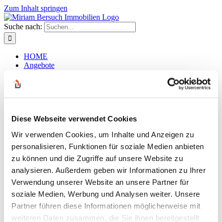
Zum Inhalt springen
Suche nach:
HOME
Angebote
Kaufobjekte
Mietobjekte
Gewerbeobjekte
Mieten / Pachten
Gastronomie / Hotels
Diese Webseite verwendet Cookies
Grundstücke
Eigentums- wohnungen
Wir verwenden Cookies, um Inhalte und Anzeigen zu
Kontakt
personalisieren, Funktionen für soziale Medien anbieten
Der Wohnbereich – Kopie (2)
zu können und die Zugriffe auf unsere Website zu
analysieren. Außerdem geben wir Informationen zu Ihrer
Zurück
Verwendung unserer Website an unsere Partner für
soziale Medien, Werbung und Analysen weiter. Unsere
Der Wohnbereich – Kopie (2)
Partner führen diese Informationen möglicherweise mit
weiteren Daten zusammen, die Sie ihnen bereitgestellt
admin
2024-08-29T09:59:09+02:00