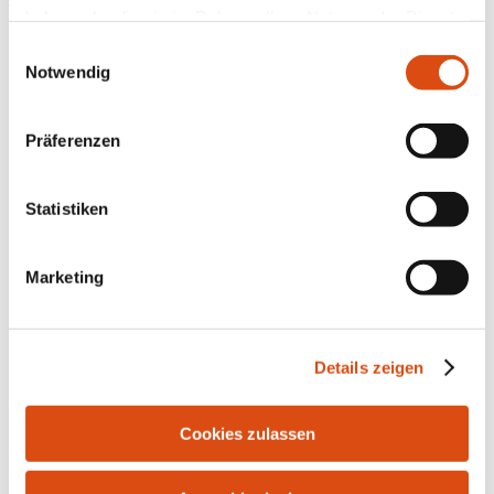
haben oder die sie im Rahmen Ihrer Nutzung der Dienste
gesammelt haben.
Einwilligungsauswahl
Notwendig
Präferenzen
Statistiken
Marketing
Details zeigen
Bahnhofstr. 10 | 21255 Tostedt | Tel.: 04182-291916 | Fax: 04182-
287986 | E-Mail:
info@bersuch-immobilien.de
Cookies zulassen
Kontakt
Impressum
Datenschutz
Widerrufsrecht