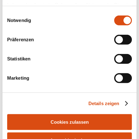
haben oder die sie im Rahmen Ihrer Nutzung der Dienste
gesammelt haben.
Einwilligungsauswahl
Notwendig
Präferenzen
Statistiken
Marketing
Details zeigen
Bahnhofstr. 10 | 21255 Tostedt | Tel.: 04182-291916 | Fax: 04182-
287986 | E-Mail:
info@bersuch-immobilien.de
Cookies zulassen
Kontakt
Impressum
Datenschutz
Widerrufsrecht