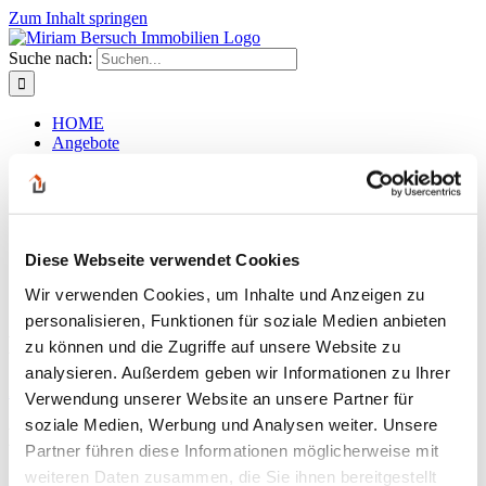
Zum Inhalt springen
Suche nach:
HOME
Angebote
Kaufobjekte
Mietobjekte
Gewerbeobjekte
Mieten / Pachten
Gastronomie / Hotels
Diese Webseite verwendet Cookies
Grundstücke
Eigentums- wohnungen
Wir verwenden Cookies, um Inhalte und Anzeigen zu
Kontakt
personalisieren, Funktionen für soziale Medien anbieten
Der Wohnbereich
zu können und die Zugriffe auf unsere Website zu
analysieren. Außerdem geben wir Informationen zu Ihrer
Zurück
Verwendung unserer Website an unsere Partner für
soziale Medien, Werbung und Analysen weiter. Unsere
Der Wohnbereich
Partner führen diese Informationen möglicherweise mit
weiteren Daten zusammen, die Sie ihnen bereitgestellt
admin
2024-11-11T16:24:28+01:00