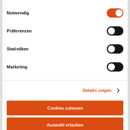
gesammelt haben.
Einwilligungsauswahl
Notwendig
Präferenzen
Statistiken
Marketing
Bahnhofstr. 10 | 21255 Tostedt | Tel.: 04182-291916 |
Details zeigen
Fax: 04182-287986 | E-Mail:
info@bersuch-
immobilien.de
Cookies zulassen
Auswahl erlauben