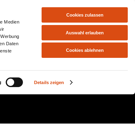
Cookies zulassen
HOME
ANGEBOTE
KONTAKT
le Medien
ir
Auswahl erlauben
, Werbung
ren Daten
Cookies ablehnen
ienste
g
Details zeigen