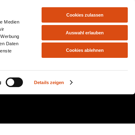
Cookies zulassen
HOME
ANGEBOTE
KONTAKT
le Medien
ir
Auswahl erlauben
, Werbung
ren Daten
Cookies ablehnen
ienste
g
Details zeigen