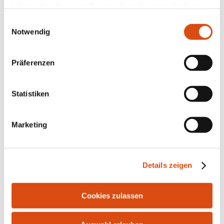
haben oder die sie im Rahmen Ihrer Nutzung der Dienste
gesammelt haben.
Einwilligungsauswahl
Notwendig
Präferenzen
Statistiken
Marketing
Details zeigen
Bahnhofstr. 10 | 21255 Tostedt | Tel.: 04182-291916 | Fax: 04182-
287986 | E-Mail:
info@bersuch-immobilien.de
Cookies zulassen
Kontakt
Impressum
Datenschutz
Widerrufsrecht