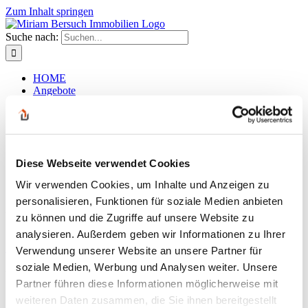
Zum Inhalt springen
Suche nach:
HOME
Angebote
Kaufobjekte
Mietobjekte
Gewerbeobjekte
Mieten / Pachten
Gastronomie / Hotels
Diese Webseite verwendet Cookies
Grundstücke
Eigentums- wohnungen
Wir verwenden Cookies, um Inhalte und Anzeigen zu
Kontakt
personalisieren, Funktionen für soziale Medien anbieten
bersuch_altbau_kiez7
zu können und die Zugriffe auf unsere Website zu
analysieren. Außerdem geben wir Informationen zu Ihrer
Zurück
Verwendung unserer Website an unsere Partner für
soziale Medien, Werbung und Analysen weiter. Unsere
bersuch_altbau_kiez7
Partner führen diese Informationen möglicherweise mit
weiteren Daten zusammen, die Sie ihnen bereitgestellt
admin
2023-11-23T19:21:27+01:00