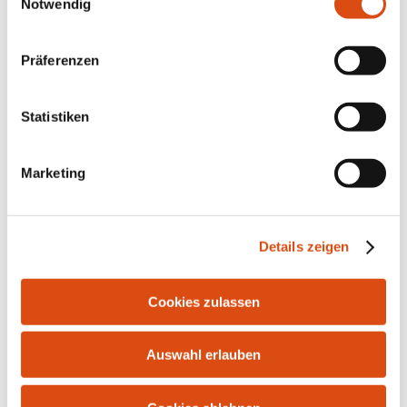
Notwendig
Präferenzen
Statistiken
Marketing
Bahnhofstr. 10 | 21255 Tostedt | Tel.: 04182-291916 |
Fax: 04182-287986 | E-Mail:
info@bersuch-
Details zeigen
immobilien.de
Cookies zulassen
Auswahl erlauben
Kontakt
Impressum
Datenschutz
Widerrufsrecht