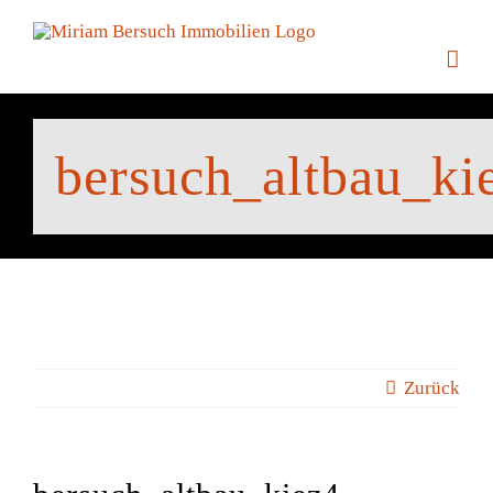
Zum
Inhalt
springen
bersuch_altbau_ki
Zurück