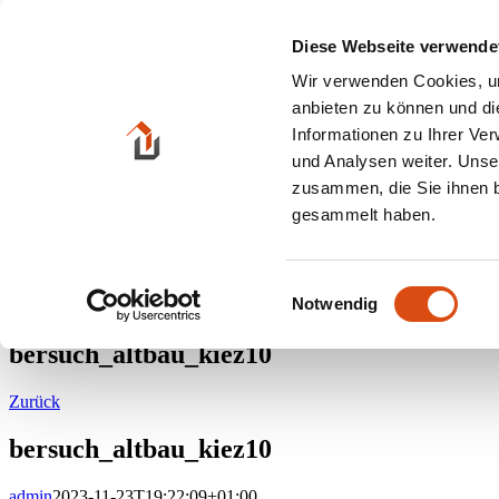
Zum Inhalt springen
Diese Webseite verwende
Suche nach:
Wir verwenden Cookies, um
anbieten zu können und di
HOME
Informationen zu Ihrer Ve
Angebote
und Analysen weiter. Unse
Kaufobjekte
Mietobjekte
zusammen, die Sie ihnen b
Gewerbeobjekte
gesammelt haben.
Mieten / Pachten
Gastronomie / Hotels
Grundstücke
Eigentums- wohnungen
Einwilligungsauswahl
Notwendig
Kontakt
bersuch_altbau_kiez10
Zurück
bersuch_altbau_kiez10
admin
2023-11-23T19:22:09+01:00