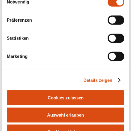
Notwendig
Präferenzen
Statistiken
Marketing
Bahnhofstr. 10 | 21255 Tostedt | Tel.: 04182-291916 |
Fax: 04182-287986 | E-Mail:
info@bersuch-
Details zeigen
immobilien.de
Cookies zulassen
Auswahl erlauben
Kontakt
Impressum
Datenschutz
Widerrufsrecht