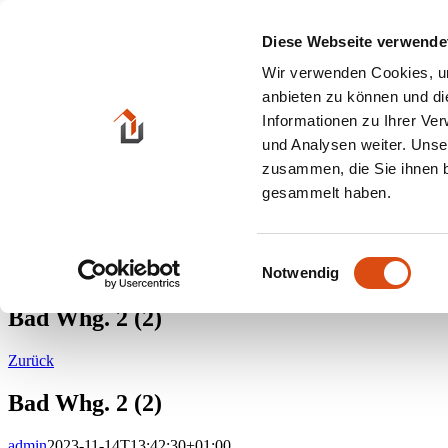
Zum Inhalt springen
Diese Webseite verwende
Suche nach:
Wir verwenden Cookies, um
anbieten zu können und di
HOME
Informationen zu Ihrer Ve
Angebote
und Analysen weiter. Unse
Kaufobjekte
Mietobjekte
zusammen, die Sie ihnen b
Gewerbeobjekte
gesammelt haben.
Mieten / Pachten
Gastronomie / Hotels
Grundstücke
Eigentums- wohnungen
Einwilligungsauswahl
Notwendig
Kontakt
Bad Whg. 2 (2)
Zurück
Bad Whg. 2 (2)
admin
2023-11-14T13:42:30+01:00