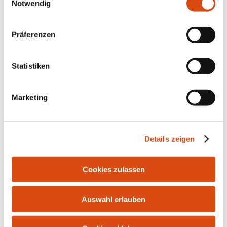
Notwendig
Präferenzen
Statistiken
Marketing
Bahnhofstr. 10 | 21255 Tostedt | Tel.: 04182-291916 |
Fax: 04182-287986 | E-Mail:
info@bersuch-
Details zeigen
immobilien.de
Cookies zulassen
Auswahl erlauben
Kontakt
Impressum
Datenschutz
Widerrufsrecht