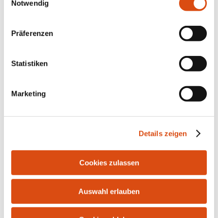
Notwendig
Präferenzen
Statistiken
Marketing
Bahnhofstr. 10 | 21255 Tostedt | Tel.: 04182-291916 |
Fax: 04182-287986 | E-Mail:
info@bersuch-
Details zeigen
immobilien.de
Cookies zulassen
Auswahl erlauben
Kontakt
Impressum
Datenschutz
Widerrufsrecht