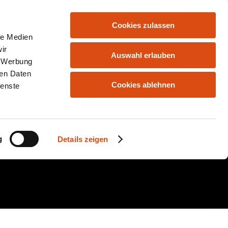
Cookies zulassen
HOME
ANGEBOTE
KONTAKT
le Medien
ir
Auswahl erlauben
, Werbung
ren Daten
Cookies ablehnen
ienste
g
Details zeigen