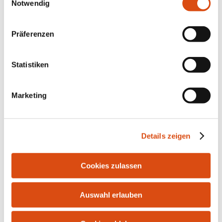
Notwendig
Präferenzen
Statistiken
Marketing
Bahnhofstr. 10 | 21255 Tostedt | Tel.: 04182-291916 |
Fax: 04182-287986 | E-Mail:
info@bersuch-
Details zeigen
immobilien.de
Cookies zulassen
Auswahl erlauben
Kontakt
Impressum
Datenschutz
Widerrufsrecht