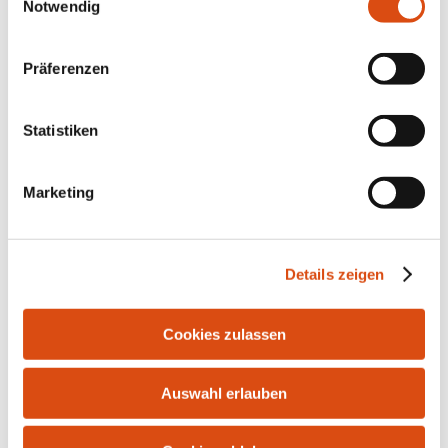
Notwendig
Präferenzen
Statistiken
Marketing
Bahnhofstr. 10 | 21255 Tostedt | Tel.: 04182-291916 |
Fax: 04182-287986 | E-Mail:
info@bersuch-
Details zeigen
immobilien.de
Cookies zulassen
Auswahl erlauben
Kontakt
Impressum
Datenschutz
Widerrufsrecht