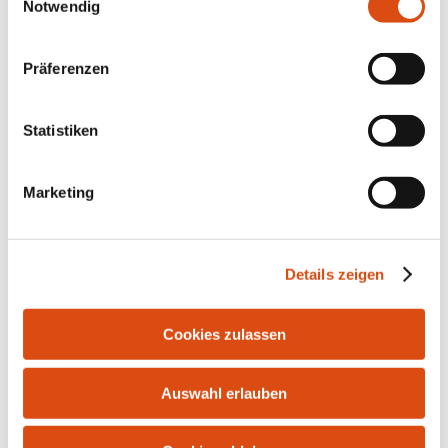
Notwendig
Präferenzen
Statistiken
Marketing
Bahnhofstr. 10 | 21255 Tostedt | Tel.: 04182-291916 |
Fax: 04182-287986 | E-Mail:
info@bersuch-
Details zeigen
immobilien.de
Cookies zulassen
Auswahl erlauben
Kontakt
Impressum
Datenschutz
Widerrufsrecht