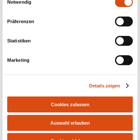
Notwendig
Präferenzen
Statistiken
Marketing
Bahnhofstr. 10 | 21255 Tostedt | Tel.: 04182-291916 |
Fax: 04182-287986 | E-Mail:
info@bersuch-
Details zeigen
immobilien.de
Cookies zulassen
Auswahl erlauben
Kontakt
Impressum
Datenschutz
Widerrufsrecht