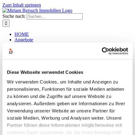
Zum Inhalt springen
Suche nach:
HOME
Angebote
Kaufobjekte
Mietobjekte
Gewerbeobjekte
Mieten / Pachten
Gastronomie / Hotels
Diese Webseite verwendet Cookies
Grundstücke
Eigentums- wohnungen
Wir verwenden Cookies, um Inhalte und Anzeigen zu
Kontakt
personalisieren, Funktionen für soziale Medien anbieten
Die Außenansicht
zu können und die Zugriffe auf unsere Website zu
analysieren. Außerdem geben wir Informationen zu Ihrer
Zurück
Verwendung unserer Website an unsere Partner für
soziale Medien, Werbung und Analysen weiter. Unsere
Die Außenansicht
Partner führen diese Informationen möglicherweise mit
weiteren Daten zusammen, die Sie ihnen bereitgestellt
admin
2026-03-10T11:04:31+01:00