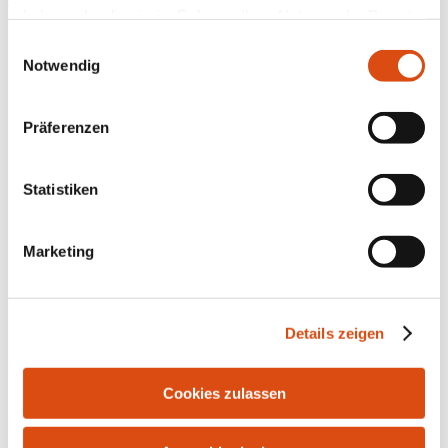
haben oder die sie im Rahmen Ihrer Nutzung der Dienste
gesammelt haben.
Einwilligungsauswahl
Notwendig
Präferenzen
Statistiken
Marketing
Details zeigen
Bahnhofstr. 10 | 21255 Tostedt | Tel.: 04182-291916 | Fax: 04182-
287986 | E-Mail:
info@bersuch-immobilien.de
Cookies zulassen
Kontakt
Impressum
Datenschutz
Widerrufsrecht